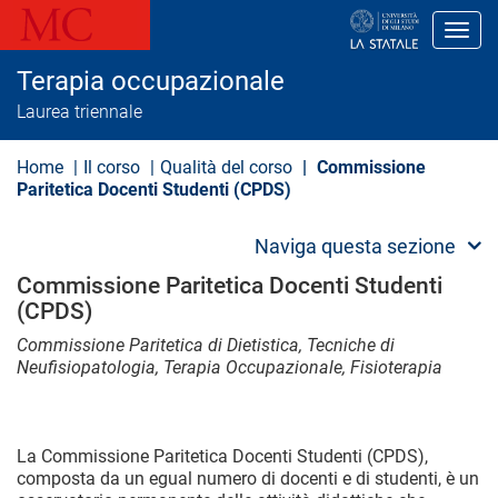
S
a
Toggl
l
t
Terapia occupazionale
a
a
Laurea triennale
l
c
o
Home
Il corso
Qualità del corso
Commissione
n
Paritetica Docenti Studenti (CPDS)
t
e
n
Naviga questa sezione
u
t
Commissione Paritetica Docenti Studenti
o
(CPDS)
p
r
Commissione Paritetica di Dietistica, Tecniche di
i
Neufisiopatologia, Terapia Occupazionale, Fisioterapia
n
c
i
p
a
La Commissione Paritetica Docenti Studenti (CPDS),
l
composta da un egual numero di docenti e di studenti, è un
e