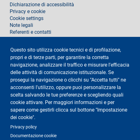
footer
Dichiarazione di accessibilità
Privacy e cookie
Cookie settings
Note legali
Referenti e contatti
Segui La Statale su
Questo sito utilizza cookie tecnici e di profilazione,
propri e di terze parti, per garantire la corretta
navigazione, analizzare il traffico e misurare l'efficacia
delle attività di comunicazione istituzionale. Se
prosegui la navigazione o clicchi su "Accetta tutti" ne
acconsenti l'utilizzo, oppure puoi personalizzare la
Testo
Università degli Studi di Milano
scelta salvando le tue preferenze e scegliendo quali
Via Festa del Perdono 7 - 20122 Milano
cookie attivare. Per maggiori informazioni e per
Tel.
+39 02 5032 5032
Posta elettronica certificata
sapere come gestirli clicca sul bottone "Impostazione
dei cookie".
Logo
Privacy policy
Documentazione cookie